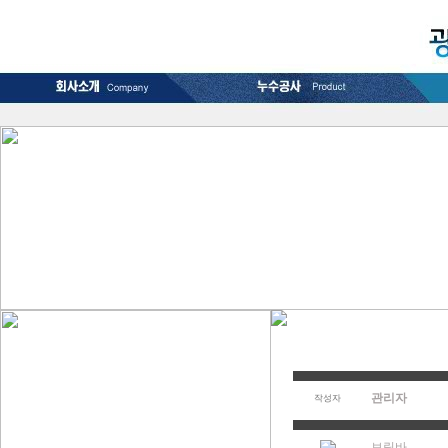
관리자
작성자
보링바