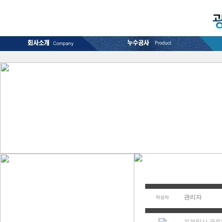
관리자
작성자
외부탐사 관로탐