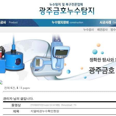
전체
6
건,
1
/
1
pages
관리자
님의 글입니다.
동영상
[TOMATO]3.wmv (4.56 MB)
Download : 75
제목
지열배관누수확인현장